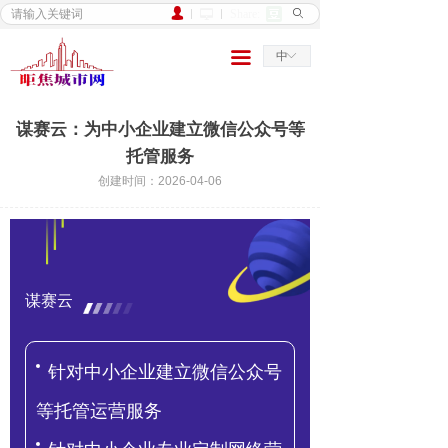
넙
Share:
ꄙ
넡
家
끀
中
ꀅ
新闻
民生
谋赛云：为中小企业建立微信公众号等
托管服务
城市
创建时间：
2026-04-06
行业
文旅
食品
谋赛云
财务
针对中小企业建立微信公众号
房地产
等托管运营服务
农村