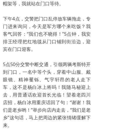
帽架等，我就站在门口等待。
下午4点，交警把门口乱停放车辆拖走，专
门进来询问，今天是军方哪个来吃饭？我
客气回答：“我们也不晓得！”5点钟，我安
排王经理把红地毯从门口铺到街沿边，迎
宾在门口迎客。
5点50分交警中断交通，引领两辆考斯特开
到门口，一名中等个头，穿着中山服、戴
眼镜、精神矍铄、气宇轩昂的老人走下
车，这不是杨白冰上将吗！我随马秘迎上
去，用普通话欢迎首长光临！望着老四川
店招，杨白冰用重庆话回了句：“谢谢！我
们是老乡哟！”举步向店内走去，“我们是老
乡”这句话，马上把周边的紧张情绪缓解下
来。