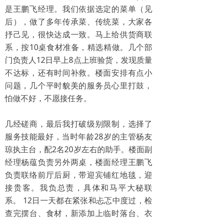
是王鹏飞经理。我们依据选定的菜单（见
后），做了多年传承菜、传统菜，大家各
抒己见，很快达成一致。马上给供货商联
系，按10桌食材准备，精选精做。几个部
门负责人12日早上8点上班验货，发现质量
不达标，还有时间补救。楼面安排有点小
问题，几个平时貌美的服务员心里打鼓，
怕做不好，不愿接任务。
几经磋商，最后我打破级别限制，选择了
服务技能最好，当时年龄28岁的主管杨友
琼执主台，配2名20岁左右的助手。楼面副
经理杨蕴负责另外两桌，楼面经理王鹏飞
负责联络前厅后厨，带迎宾铺红地毯，迎
接贵客。我负总责，具体和马平大秘联
系。 12日一天都在紧张和忐忑中度过，检
查完摆台、食材，新添加上临时落台、衣