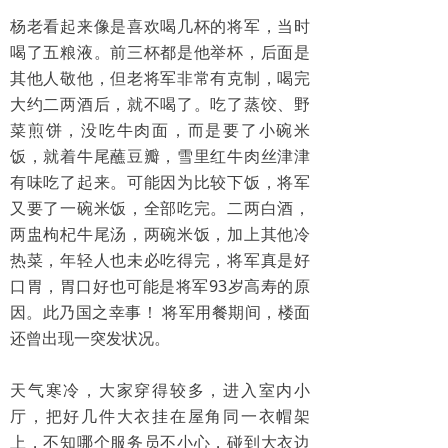
杨老看起来像是喜欢喝几杯的将军，当时
喝了五粮液。前三杯都是他举杯，后面是
其他人敬他，但老将军非常有克制，喝完
大约二两酒后，就不喝了。吃了蒸饺、野
菜煎饼，没吃牛肉面，而是要了小碗米
饭，就着牛尾蘸豆瓣，雪里红牛肉丝津津
有味吃了起来。可能因为比较下饭，将军
又要了一碗米饭，全部吃完。二两白酒，
两盅枸杞牛尾汤，两碗米饭，加上其他冷
热菜，年轻人也未必吃得完，将军真是好
口胃，胃口好也可能是将军93岁高寿的原
因。此乃国之幸事！ 将军用餐期间，楼面
还曾出现一突发状况。
天气寒冷，大家穿得较多，进入室内小
厅，把好几件大衣挂在屋角同一衣帽架
上，不知哪个服务员不小心，碰到大衣边