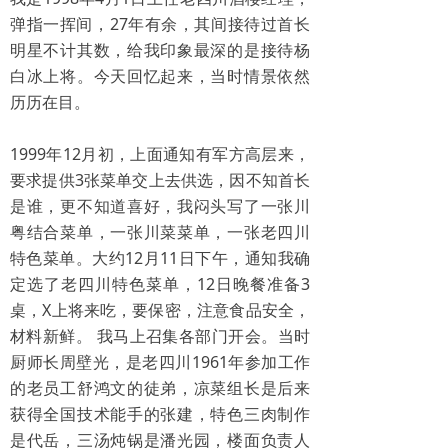
弹指一挥间，27年有余，其间接待过首长
教育
明星不计其数，给我印象最深的是接待杨
健康
白冰上将。今天回忆起来，当时情景依然
历历在目。
1999年12月初，上面通知有军方高层来，
要求提供3张菜单交上去供选，因不知首长
是谁，更不知道喜好，我闷头写了一张川
粤结合菜单，一张川菜菜单，一张老四川
特色菜单。大约12月11日下午，通知我确
定选了老四川特色菜单，12日晚餐准备3
桌，X上将来吃，要保密，注意食品安全，
材料新鲜。 我马上召集各部门开会。当时
厨师长周壁光，是老四川1961年参加工作
的老员工舒鸿文的徒弟，凉菜组长是后来
获得全国技术能手的张建，特色三肉制作
是代岳，三汤炖锅是潘光园，楼面负责人