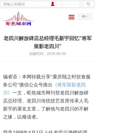
넙
Share:
ꄙ
넡
家
끀
中
ꀅ
新闻
民生
老四川解放碑店总经理毛新宇回忆“将军
留影老四川”
城市
创建时间：
2026-06-09
行业
文旅
编者语：本网转载分享“重庆颐之时饮食服
务公司”微信公众号推出
《将军留影老四
食品
川》
一文，昛焦城市网刊登老四川解放碑
财务
店总经理、老四川传统技艺首席传承人毛
新宇的署名文章，了解他与老四川的不解
房地产
之缘，以飨读者。
农村
我是1998年4月1日上任老四川酒楼经理，