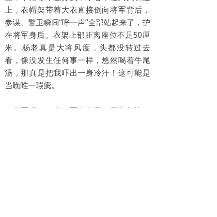
上，衣帽架带着大衣直接倒向将军背后，
参谋、警卫瞬间“呼一声”全部站起来了，护
在将军身后。衣架上部距离座位不足50厘
米。杨老真是大将风度，头都没转过去
看，像没发生任何事一样，悠然喝着牛尾
汤，那真是把我吓出一身冷汗！这可能是
当晚唯一瑕疵。
老将军戎马一生，军人作风，用餐极快，
60分钟准时完毕。站起身来，我试探着请
将军夫妇能否给我们合影鼓励，将军爽快
答应：“要得，小老乡！”于是有了下面这张
珍贵照片！ 流年沉淀了时光，老字号还在
以坚实的身影默默奉献岁月的温情。 （文/
毛新宇）