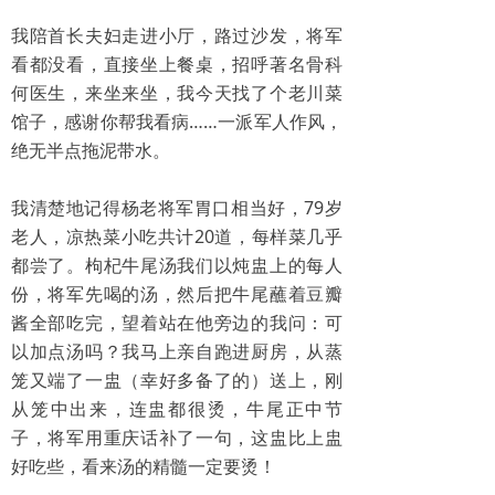
我陪首长夫妇走进小厅，路过沙发，将军
看都没看，直接坐上餐桌，招呼著名骨科
何医生，来坐来坐，我今天找了个老川菜
馆子，感谢你帮我看病……一派军人作风，
绝无半点拖泥带水。
我清楚地记得杨老将军胃口相当好，79岁
老人，凉热菜小吃共计20道，每样菜几乎
都尝了。枸杞牛尾汤我们以炖盅上的每人
份，将军先喝的汤，然后把牛尾蘸着豆瓣
酱全部吃完，望着站在他旁边的我问：可
以加点汤吗？我马上亲自跑进厨房，从蒸
笼又端了一盅（幸好多备了的）送上，刚
从笼中出来，连盅都很烫，牛尾正中节
子，将军用重庆话补了一句，这盅比上盅
好吃些，看来汤的精髓一定要烫！