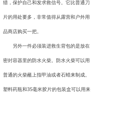
猎，保护自己和发求救信号。它比普通刀
片的用处要多，非常值得从露营和户外用
品商店购买一把。
另外一件必须装进救生背包的是放在
密封容器里的防水火柴。防水火柴可以用
普通的火柴蘸上指甲油或者石蜡来制成。
塑料药瓶和35毫米胶片的包装盒可以用来
装防水火柴，而且很方便。救生背包里还
需要有手电筒，带一些备用电池放在跟防
水火柴一样的密封容器里。再带上一把信