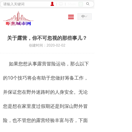
넙
Share:
ꄙ
넡
家
끀
中
ꀅ
新闻
民生
关于露营，你不可忽视的那些事儿？
城市
创建时间：
2020-02-02
行业
如果您想从事露营冒险运动，那么以下
文旅
的10个技巧将会有助于您做好筹备工作，
食品
并保证您在野外迷路时的人身安全。无论
财务
您是想在家里度过假期还是到深山野外冒
房地产
险，也不管您的露营经验丰富与否，下面
农村