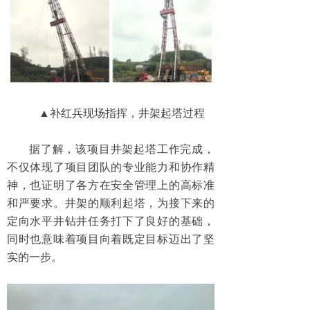
▲补红兵现场指挥，井架起塔过程
据了解，该项目井架起塔工作完成，
不仅体现了项目团队的专业能力和协作精
神，也证明了各方在安全管理上的高标准
和严要求。井架的顺利起塔，为接下来的
定向水平井钻井任务打下了良好的基础，
同时也意味着项目向着既定目标迈出了坚
实的一步。