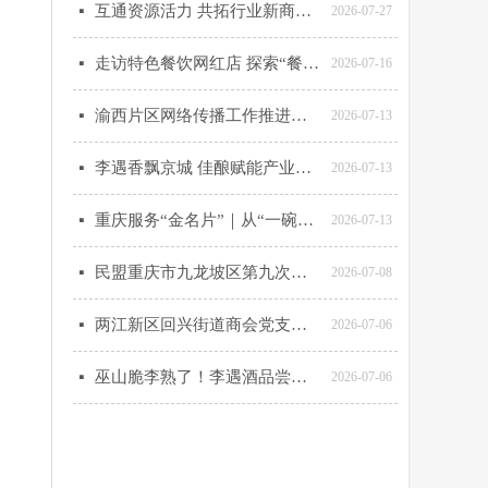
互通资源活力 共拓行业新商机——两江新区回兴街道商会资源链接会（第4期）圆满举办
넷
2026-07-27
走访特色餐饮网红店 探索“餐饮+文娱”转型新路径
넷
2026-07-16
渝西片区网络传播工作推进会在江津区召开 两江新区区委网信办等发言
넷
2026-07-13
李遇香飘京城 佳酿赋能产业——李遇农业亮相巫山脆李北京产销对接活动
넷
2026-07-13
重庆服务“金名片”｜从“一碗菜”到“一个产业” 重庆美食超级IP何以走向世界》
넷
2026-07-13
民盟重庆市九龙坡区第九次代表大会召开
넷
2026-07-08
两江新区回兴街道商会党支部开展“七一”主题党日学习活动
넷
2026-07-06
巫山脆李熟了！李遇酒品尝过吗？
넷
2026-07-06