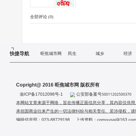
全部评论
(
0
)
"));
快捷导航
昛焦城市网
民生
城乡
经济
Copright@ 2016 昛焦城市网 版权所有
渝ICP备17012098号-1
公安部备案号
50011202500370
本网站文章来源于网络，旨在传播正面信息分享，其内容仅供用
承担因商业往来产生的一切法律纠纷与相关责任。若涉侵权，请
编辑信息部：023-88729198 上传资料：cqmousai@163.c