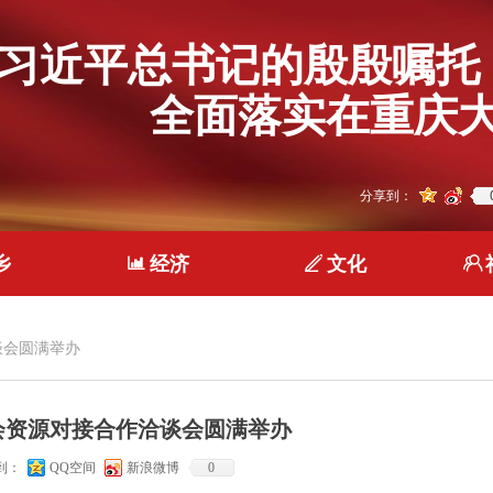
习近平总书记的殷殷嘱托
全面落实在重庆大
分享到：
乡
ꀄ
经济
ꄅ
文化
ꁘ
谈会圆满举办
会资源对接合作洽谈会圆满举办
到：
QQ空间
新浪微博
0