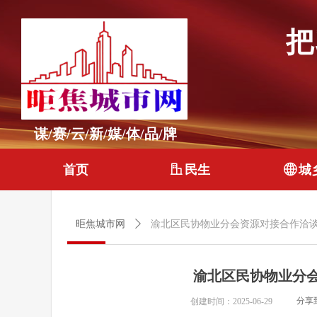
把
谋/赛/云/新/媒/体/品/牌
首页
ꀶ
民生
ꄓ
城
昛焦城市网
ꄲ
渝北区民协物业分会资源对接合作洽
渝北区民协物业分
分享
创建时间：
2025-06-29