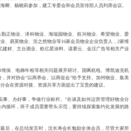
黄海卿、杨晓莉参加，建工专委会和会员宣传部人员列席会议。
集勤正物业、泽科物业、海瑞园物业、前兴物业、希望物业、爱
业、易英物业、浩之然物业等16家会员物业企业负责人，2家维
亿建材、主台酒业、欧亿星涂料、谋赛云、金汉广告等相关产业
梯维保、电梯年检等相关问题展开研讨。国飒机电、博凯迪克机
，并对协会“以商养会、以商促会”给予支持。加州物业、集美
业分会在资源对接、资源共享方面提出了宝贵的建议。
实事、办好事，争做行业标杆。”在谈及如何运营管理好物业分
会内循环，班子成员需要带头示范，要持续探索集约化发展的路
”最后，在总结发言时，沈长寿会长勉励全体会员，尽管大家所