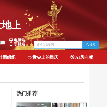
地上
电脑端
넡
0
手机端
넓
끠
搜索
社团组织
ꄘ
舌尖上的重庆
ꁵ
AI风向标
热门推荐