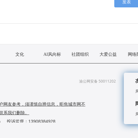
发表
文化
AI风向标
社团组织
大爱公益
网络
渝公网安备 50011202500370号
户网友参考，须谨慎自辨信息，昛焦城市网不
联系我们删除。
om 投诉监督：13908384928