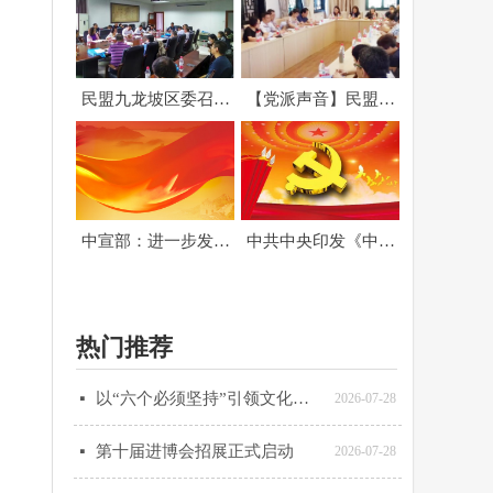
民盟九龙坡区委召开
【党派声音】民盟九
参政议政座谈会
龙坡区委开展暑期盟
务干部培训
中宣部：进一步发挥
中共中央印发《中国
全国爱国主义教育示
共产党问责条例》
范基地作用
热门推荐
以“六个必须坚持”引领文化强国建设
넷
2026-07-28
第十届进博会招展正式启动
넷
2026-07-28