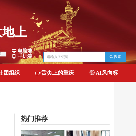
地上
电脑端
넡
0
手机端
넓
끠
搜索
社团组织
ꄘ
舌尖上的重庆
ꁵ
AI风向标
热门推荐