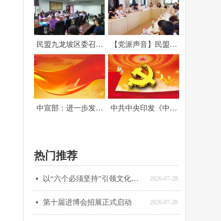
民盟九龙坡区委召开
【党派声音】民盟九
参政议政座谈会
龙坡区委开展暑期盟
务干部培训
中宣部：进一步发挥
中共中央印发《中国
全国爱国主义教育示
共产党问责条例》
范基地作用
热门推荐
以“六个必须坚持”引领文化强国建设
넷
2026-07-28
第十届进博会招展正式启动
넷
2026-07-28