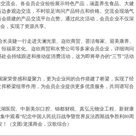
示交流会。各会员企业纷纷展示特色产品，涵盖养生食品、大健
员边参观边交流，不时驻足询问产品特点和价格。交流会现场气
商会搭建的产品交流平台点赞。通过此次活动，会员企业不仅深
机会，实现了资源共享。
长吴睫一行走进天澜光里、迩欣商贸、荟洁每家、迎美康养、
、恒福茶文化、迩欣商贸和水赞公司等多家会员企业，详细询问
书处会持续跟进和推动促消费活动，这为即将举办的“三节”活动
家荣誉感和凝聚力，更为企业间的合作搭建了桥梁，实现了经
发挥桥梁纽带作用，为会员企业提供更多优质服务，共同谱写合
龙湖医院、中新美尔口腔、锦都财税、真弘元物业工程、新财康
集中观看“纪念中国人民抗日战争暨世界反法西斯战争胜利80周
安！（文图/龙溪商会，汉歌综合）