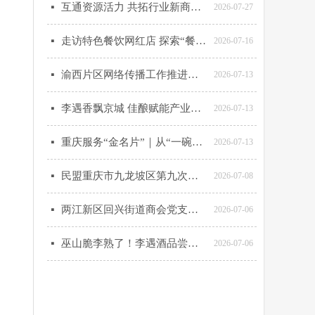
互通资源活力 共拓行业新商机——两江新区回兴街道商会资源链接会（第4期）圆满举办
넷
2026-07-27
走访特色餐饮网红店 探索“餐饮+文娱”转型新路径
넷
2026-07-16
渝西片区网络传播工作推进会在江津区召开 两江新区区委网信办等发言
넷
2026-07-13
李遇香飘京城 佳酿赋能产业——李遇农业亮相巫山脆李北京产销对接活动
넷
2026-07-13
重庆服务“金名片”｜从“一碗菜”到“一个产业” 重庆美食超级IP何以走向世界》
넷
2026-07-13
民盟重庆市九龙坡区第九次代表大会召开
넷
2026-07-08
两江新区回兴街道商会党支部开展“七一”主题党日学习活动
넷
2026-07-06
巫山脆李熟了！李遇酒品尝过吗？
넷
2026-07-06