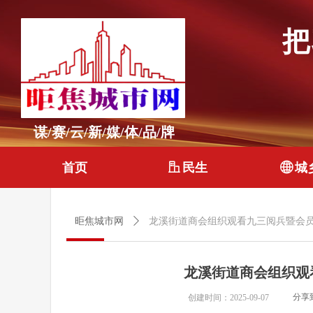
把
谋/赛/云/新/媒/体/品/牌
首页
ꀶ
民生
ꄓ
城
昛焦城市网
ꄲ
龙溪街道商会组织观看九三阅兵暨会
龙溪街道商会组织观
分享
创建时间：
2025-09-07