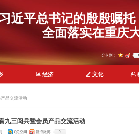
习近平总书记的殷殷嘱托
全面落实在重庆大
分享到：
乡
ꀄ
经济
ꄅ
文化
ꁘ
员产品交流活动
看九三阅兵暨会员产品交流活动
到：
QQ空间
新浪微博
0