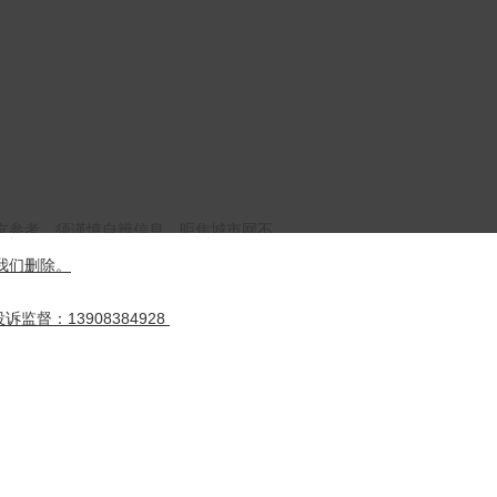
友参考，须谨慎自辨信息，昛焦城市网不
我们删除。
投诉监督：13908384928