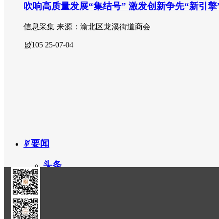
吹响高质量发展“集结号” 激发创新争先“新引擎
ꄘ
食品安全
信息采集 来源：渝北区龙溪街道商会
ꁘ
与老板对话
넶
105
25-07-04
ꄶ
要闻
头条
ꄶ
民生
解读政策