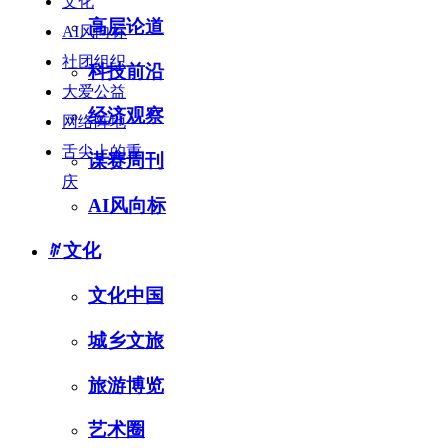
文化
高层论道
AI风向标
社团组织
科技前沿
大爱公益
经济观察
网络阵地
舌尖上的重
谋赛周刊
庆
AI风向标
ꄶ
文化
文化中国
城乡文旅
旅游博览
艺术圈