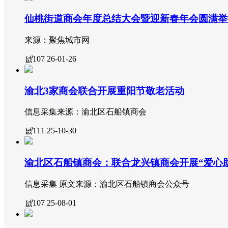
端
仙桃街道商会年度总结大会暨迎新春年会圆满举
ꀄ
经济
ꁩ
ꀇ
政策解读
城市治理
来源：聚焦城市网
넶
107
26-01-26
ꄅ
文化
ꁙ
ꁳ
ꁘ
城乡统筹
统一统战
高层论道
ꁘ
社团组织
ꄀ
ꂐ
ꁵ
ꄃ
AI风向标
城事百态
文化中国
大爱公益
渝北3家商会联合开展重阳节敬老活动
信息采集来源：渝北区石船镇商会
ꄘ
舌尖上的重庆
ꁘ
ꄓ
ꁒ
ꄓ
人物志
科技前沿
最新动态
艺术圈
넶
111
25-10-30
ꁵ
AI风向标
ꄓ
ꀕ
ꄑ
ꁘ
假日生活圈
城乡文旅
网络阵地
核心活动
经济观察
渝北区石船镇商会：联合龙兴镇商会开展“爱心助
ꀓ
ꂓ
考察学习
ꀹ
谋赛周刊
文化探索
产业链市场
信息采集 原文来源：渝北区石船镇商会公众号
넶
107
25-08-01
ꁡ
ꀧ
ꄉ
创新路径
名优特产集
特色教育