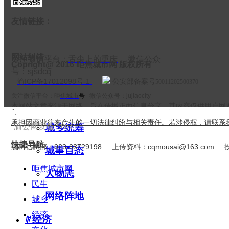
大爱公益
友情链接：
城乡党建
网站纠错：
统一战线
关注微信平台：
舌尖上的重庆
微信公众
Copright@ 2016 昛焦城市网 版权所有
号：sjsdcq
ꄶ
城乡
渝ICP备17012098号-1
公安部备案号
50011202500370
关注微信平台：昛
焦城市
号
微信公众号：jujiaocity
城市治理
本网站文章来源于网络，旨在传播正面信息分享，其内容仅供用户网
"));
承担因商业往来产生的一切法律纠纷与相关责任。若涉侵权，请联系
渝公网安备 50011202500370号
城乡统筹
快捷导航
编辑信息部：023-88729198 上传资料：cqmousai@163.com 
城事百态
昛焦城市网
人物志
民生
网络阵地
城乡
经济
ꄶ
经济