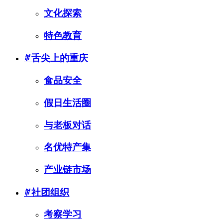
文化探索
特色教育
ꄶ
舌尖上的重庆
食品安全
假日生活圈
与老板对话
名优特产集
产业链市场
ꄶ
社团组织
考察学习