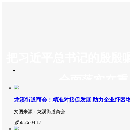
把习近平总书记的殷殷
全面落实在重庆
谋/赛/云/新/媒/体/品/牌
끠
搜索
首页
龙溪街道商会：精准对接促发展 助力企业纾困
ꀶ
民生
ꀓ
要闻
文图来源：龙溪街道商会
넡
电脑
端
넶
56
26-04-17
넓
手机
ꄓ
城乡
ꀕ
ꄃ
头条
城乡党建